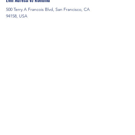
Evin Adressi və Konumu
500 Terry A Francois Blvd, San Francisco, CA
94158, USA
Şəhər
Ardahan
123-456-7890