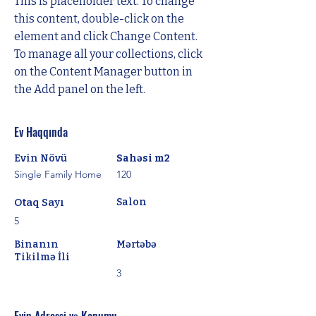
This is placeholder text. To change 
this content, double-click on the 
element and click Change Content. 
To manage all your collections, click 
on the Content Manager button in 
the Add panel on the left.
Ev Haqqında
Evin Növü
Sahəsi m2
Single Family Home
120
Otaq Sayı
Salon
5
Binanın
Mərtəbə
Tikilmə İli
3