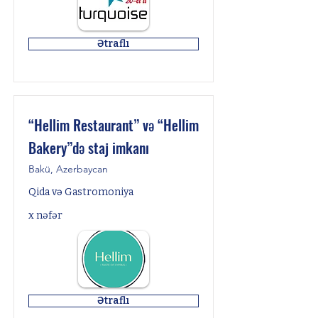
Ətraflı
“Hellim Restaurant” və “Hellim
Bakery”də staj imkanı
Bakü, Azerbaycan
Qida və Gastromoniya
x nəfər
Ətraflı