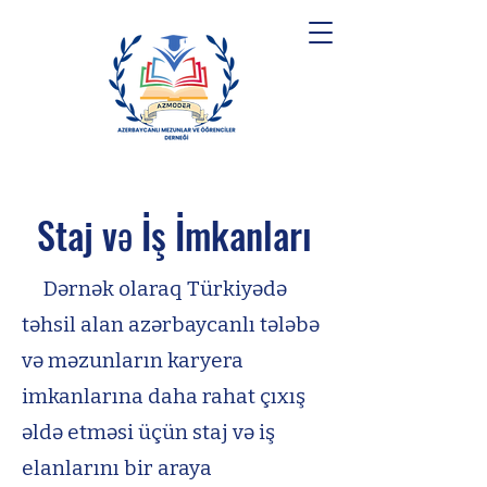
Staj və İş İmkanları
Dərnək olaraq Türkiyədə
təhsil alan azərbaycanlı tələbə
və məzunların karyera
imkanlarına daha rahat çıxış
əldə etməsi üçün staj və iş
elanlarını bir araya