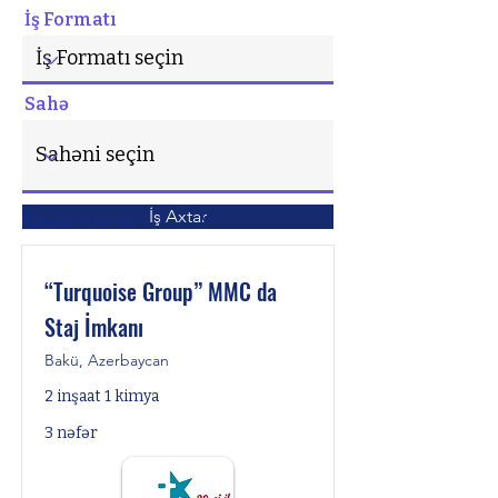
İş Formatı
Sahə
İş Axtar
Tapılan İş sayısı
9
“Turquoise Group” MMC da
Staj İmkanı
Bakü, Azerbaycan
2 inşaat 1 kimya
3 nəfər