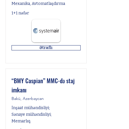
Mexanika, Avtomatlaşdırma
1+1 nəfər
Ətraflı
“BMY Caspian” MMC-də staj
imkanı
Bakü, Azerbaycan
İnşaat mühəndisliyi;
Sənaye mühəndisliyi;
Memarlıq.