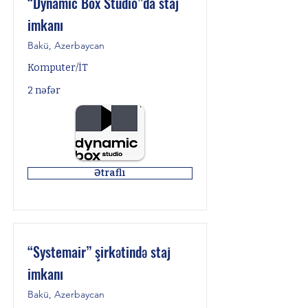
“Dynamic Box Studio”da staj
imkanı
Bakü, Azerbaycan
Komputer/İT
2 nəfər
Ətraflı
“Systemair” şirkətində staj
imkanı
Bakü, Azerbaycan