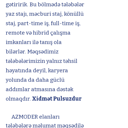
gətiririk.
Bu bölmədə tələbələr
yaz stajı, məcburi staj, könüllü
staj, part-time iş, full-time iş,
remote və hibrid çalışma
imkanları ilə tanış ola
bilərlər.
Məqsədimiz
tələbələrimizin yalnız təhsil
həyatında deyil, karyera
yolunda da daha güclü
addımlar atmasına dəstək
olmaqdır.
Xidmət Pulsuzdur
AZMODER elanları
tələbələrə məlumat məqsədilə