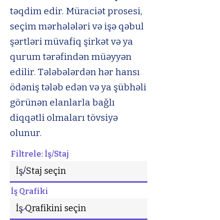
təqdim edir. Müraciət prosesi,
seçim mərhələləri və işə qəbul
şərtləri müvafiq şirkət və ya
qurum tərəfindən müəyyən
edilir. Tələbələrdən hər hansı
ödəniş tələb edən və ya şübhəli
görünən elanlarla bağlı
diqqətli olmaları tövsiyə
olunur.
Filtrele: İş/Staj
İş Qrafiki