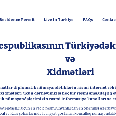
Residence Permit
Live in Turkiye
FAQs
Contac
espublikasının Türkiyədək
və
Xidmətləri
matlar diplomatik nümayəndəliklərin rəsmi internet səhif
xidmətləri üçün dərnəyimizlə heç bir rəsmi əməkdaşlıq e
tik nümayəndələrimizin rəsmi informasiya kanallarına et
təndaşları üçün ən vacib rəsmi ünvanlardan ən önəmlisi Azərbaycan 
nbul və Kars şəhərlərində fəaliyyət göstərən konsulluq nümayəndəlik