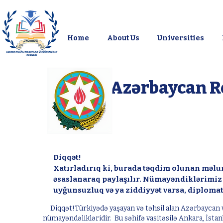
Home
About Us
Universities
Azərbaycan R
Diqqət!
Xatırladırıq ki, burada təqdim olunan məlu
əsaslanaraq paylaşılır. Nümayəndiklərimiz 
uyğunsuzluq və ya ziddiyyət varsa, diploma
Diqqət!Türkiyədə yaşayan və təhsil alan Azərbaycan və
nümayəndəlikləridir. Bu səhifə vasitəsilə Ankara, İsta