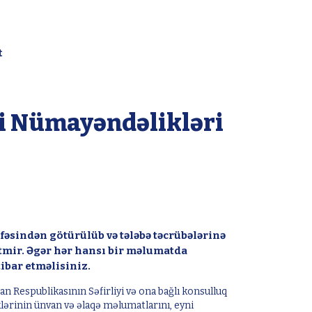
t
i Nümayəndəlikləri
əsindən götürülüb və tələbə təcrübələrinə
tmir. Əgər hər hansı bir məlumatda
ibar etməlisiniz.
Respublikasının Səfirliyi və ona bağlı konsulluq
lərinin ünvan və əlaqə məlumatlarını, eyni