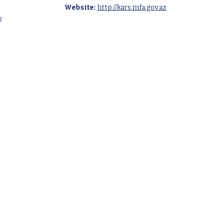
Website:
http://kars.mfa.gov.az
0