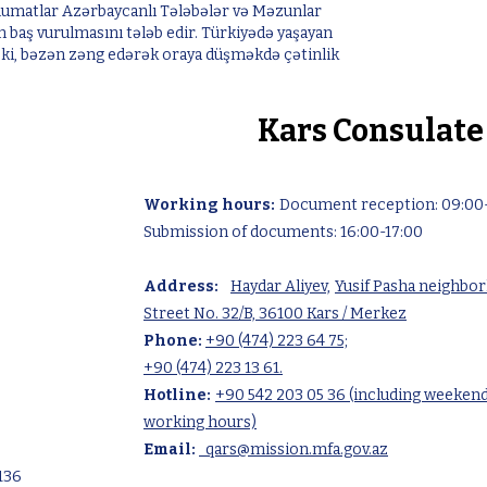
əlumatlar Azərbaycanlı Tələbələr və Məzunlar
baş vurulmasını tələb edir. Türkiyədə yaşayan
ur ki, bəzən zəng edərək oraya düşməkdə çətinlik
Kars Consulate
Kars Consulate
Working hours:
Document reception: 09:00-
Submission of documents: 16:00-17:00
Address:
Haydar Aliyev,
Yusif Pasha neighbo
Street No. 32/B, 36100 Kars / Merkez
Phone:
+90 (474) 223 64 75;
+90 (474) 223 13 61.
Hotline:
+90 542 203 05 36 (including weeken
working hours)
Email:
qars@mission.mfa.gov.az
136