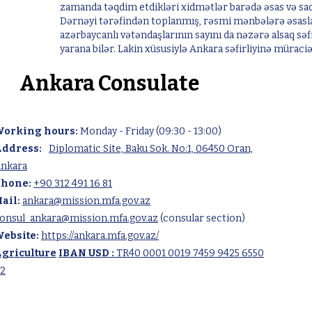
zamanda təqdim etdikləri xidmətlər barədə əsas və sad
Dərnəyi tərəfindən toplanmış, rəsmi mənbələrə əsasla
azərbaycanlı vətəndaşlarının sayını da nəzərə alsaq sə
yarana bilər. Lakin xüsusiylə Ankara səfirliyinə müraci
Ankara Consulate
Ankara Consulate
orking hours:
Monday - Friday (09:30 - 13:00)
ddress:
Diplomatic Site, Baku Sok. No:1, 06450 Oran,
nkara
hone:
+90 312 491 16 81
ail:
ankara@mission.mfa.gov.az
onsul_ankara@mission.mfa.gov.az
(consular section)
ebsite:
https://ankara.mfa.gov.az/
griculture
IBAN USD :
TR40 0001 0019 7459 9425 6550
2