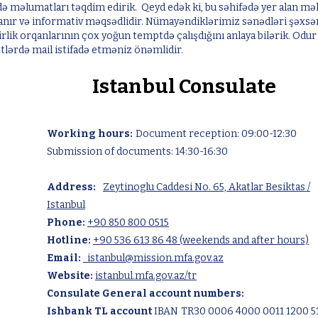
ə məlumatları təqdim edirik. Qeyd edək ki, bu səhifədə yer alan m
nır və informativ məqsədlidir. Nümayəndiklərimiz sənədləri şəxsən 
firlik orqanlarının çox yoğun temptdə çalışdığını anlaya bilərik. Od
ətlərdə mail istifadə etməniz önəmlidir.
Istanbul Consulate
Istanbul Consulate
Working hours:
Document reception: 09:00-12:30
Submission of documents: 14:30-16:30
Address:
Zeytinoglu Caddesi No. 65, Akatlar Besiktas /
Istanbul
Phone:
+90 850 800 0515
Hotline:
+90 536 613 86 48 (weekends and after hours)
Email:
istanbul@mission.mfa.gov.az
Website:
istanbul.mfa.gov.az/tr
Consulate General account numbers:
Ishbank TL account
IBAN
TR30 0006 4000 0011 1200 5