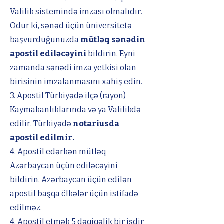
Valilik sistemində imzası olmalıdır.
Odur ki, sənəd üçün üniversitetə
başvurduğunuzda
mütləq sənədin
apostil ediləcəyini
bildirin. Eyni
zamanda sənədi imza yetkisi olan
birisinin imzalanmasını xahiş edin.
3. Apostil Türkiyədə ilçə (rayon)
Kaymakanlıklarında və ya Valilikdə
edilir. Türkiyədə
notariusda
apostil edilmir.
4. Apostil edərkən mütləq
Azərbaycan üçün ediləcəyini
bildirin. Azərbaycan üçün edilən
apostil başqa ölkələr üçün istifadə
edilməz.
4. Apostil etmək 5 dəqiqəlik bir işdir