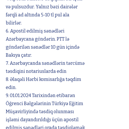
və pulsuzdur. Yalnız bəzi dairələr
fərqli ad altında 5-10 tl pul ala
bilirlər.
6. Apostil edilmiş sənədləri
Azərbaycana göndərin. PTT lə
göndərilən sənədlər 10 gün içində
Bakıya çatır.
7. Azərbaycanda sənədlərin tərcümə
təsdiqini notariuslarda edin
8. Əlaqəli Hərbi komisarlığa təqdim
edin.
9. 01.01.2024
Tarixindən etibarən
Öğrenci Bəlgələrinin Türkiyə Eğitim
Müşavirliyində təsdiq olunması
işləmi dayandırıldığı üçün apostil
edilmiş sənədləri orada təsdiqləmək