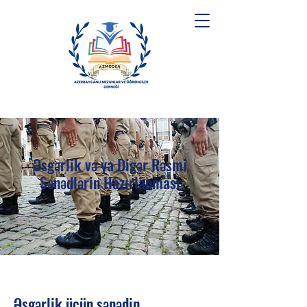
Əsgərlik və ya Digər Rəsmi
Sənədlərin Hazırlanması
Əsgərlik üçün sənədin