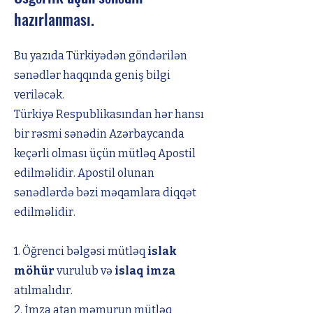
hazırlanması.
Bu yazıda Türkiyədən göndərilən
sənədlər haqqında geniş bilgi
veriləcək.
Türkiyə Respublikasından hər hansı
bir rəsmi sənədin Azərbaycanda
keçərli olması üçün mütləq Apostil
edilməlidir. Apostil olunan
sənədlərdə bəzi məqamlara diqqət
edilməlidir.
1. Öğrenci bəlgəsi mütləq
islak
möhür
vurulub və
islaq imza
atılmalıdır.
2. İmza atan məmurun mütləq