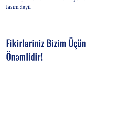
lazım deyil.
Fikirləriniz Bizim Üçün
Önəmlidir!
Görüşlərinizi bizə yazın!
Adınız
Soyadınız