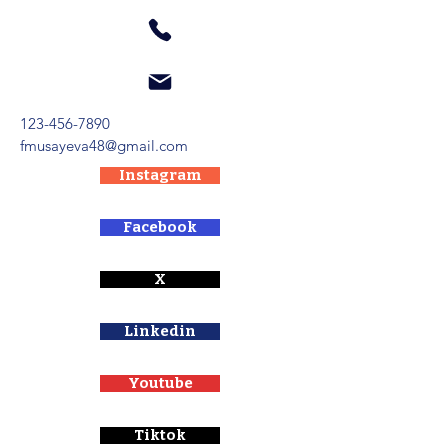
123-456-7890
fmusayeva48@gmail.com
Instagram
Facebook
X
Linkedin
Youtube
Tiktok