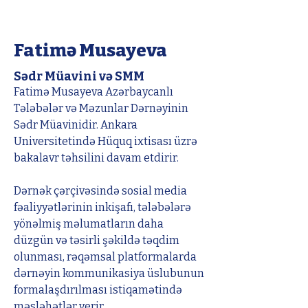
Fatimə Musayeva
Sədr Müavini və SMM
Fatimə Musayeva Azərbaycanlı 
Tələbələr və Məzunlar Dərnəyinin 
Sədr Müavinidir. Ankara 
Universitetində Hüquq ixtisası üzrə 
bakalavr təhsilini davam etdirir.
Dərnək çərçivəsində sosial media 
fəaliyyətlərinin inkişafı, tələbələrə 
yönəlmiş məlumatların daha 
düzgün və təsirli şəkildə təqdim 
olunması, rəqəmsal platformalarda 
dərnəyin kommunikasiya üslubunun 
formalaşdırılması istiqamətində 
məsləhətlər verir.