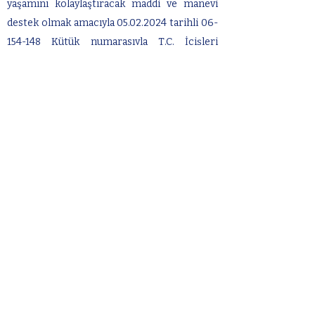
yaşamını kolaylaştıracak maddi ve manevi
destek olmak amacıyla
05.02.2024
tarihli
06-
154-148
Kütük numarasıyla T.C. İçişleri
Bakanlığı Ankara Valiliği İl Sivil
Müdürlüğü'nde resmi kaydı olan bir öğrenci
ve mezunlardan oluşan bir organizasyon
kurmayı uygun gördük. Tamamen
gönüllülerden oluşan kolektifimizin amacı,
her üniversitede örgütlenme ile sorunları
belirlemek ve bunları kendi aramızda ya da
ilgili kurum ve kuruluşlarla çözmektir.
Meşrutiyet mahallesi, Konur sokak, Özsoy İş
Merkezi, No: 25/13, Çankaya, Ankara.
info@azmoder.org