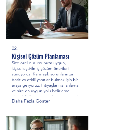
hüququnun verilməsi qeydi ilə bağlı
çağırıs
02.
Kişisel Çözüm Planlaması
Size özel durumunuza uygun,
kişiselleştirilmiş çözüm önerileri
sunuyoruz. Karmaşık sorunlarınıza
basit ve etkili yanıtlar bulmak için bir
araya geliyoruz. İhtiyaçlarınızı anlama
ve size en uygun yolu belirleme
sürecini yönetiyoruz. Başarınız için size
Daha Fazla Göster
özel bir plan hazırlıyoruz.