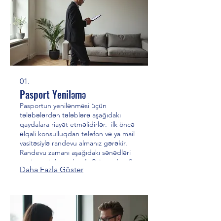
01.
Pasport Yeniləmə
Pasportun yenilənməsi üçün
tələbələrdən tələblərə aşağıdakı
qaydalara riayət etməlidirlər. ilk öncə
əlqali konsulluqdan telefon və ya mail
vasitəsiylə randevu almanız gərəkir.
Randevu zamanı aşağıdakı sənədləri
gətirməniz lazımdır. 1. Ərizə anket 2.
Daha Fazla Göster
Şəxsiyyət vəsiqəsi (əsli və surəti, və ya
keyfiyyətli scan edilmiş surəti) 3.
Pasport (əsli və surəti) 4. 18-30 yaş
arası vətəndaşlara hərbi
mükəlləfiyyətdən azad edilmə barədə
hərbi biletin və ya möhlət