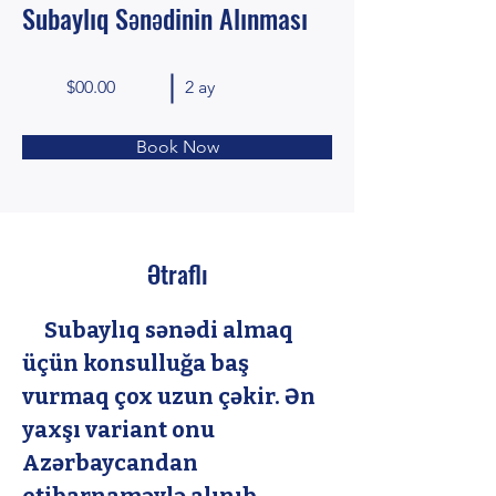
Subaylıq Sənədinin Alınması
$00.00
2 ay
Book Now
Ətraflı
     Subaylıq sənədi almaq 
üçün konsulluğa baş 
vurmaq çox uzun çəkir. Ən 
yaxşı variant onu 
Azərbaycandan 