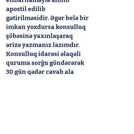
etibarnaməylə alınıb 
apostil edilib 
gətirilməsidir. Əgər belə bir 
imkan yoxdursa konsulluq 
şöbəsinə yaxınlaşaraq 
ərizə yazmanız lazımdır. 
Konsulluq idarəsi əlaqəli 
quruma sorğu göndərərək 
30 gün qədər cavab ala 
bilir. Sonradan aldığınız 
sorğunu (Ankarada 
Balgatda yerləşən Dış İşleri 
Bakanlığı Tasdik 
şöbesində) 
təsdiqlətməlisiniz.