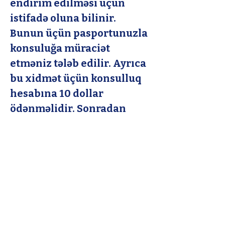
endirim edilməsi üçün 
istifadə oluna bilinir. 
Bunun üçün pasportunuzla 
konsuluğa müraciət 
etməniz tələb edilir. Ayrıca 
bu xidmət üçün konsulluq 
hesabına 10 dollar 
ödənməlidir. Sonradan 
aldığınız sorğunu 
(Ankarada Balgatda 
yerləşən Dış İşleri 
Bakanlığı Tasdik 
şöbesində) 
təsdiqlətməlisiniz.
Əvvəl
Sonra