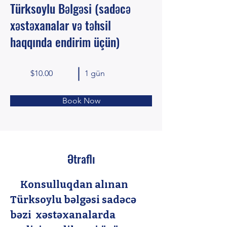
Türksoylu Bəlgəsi (sadəcə
xəstəxanalar və təhsil
haqqında endirim üçün)
$10.00
1 gün
Book Now
Ətraflı
     Konsulluqdan alınan 
Türksoylu bəlgəsi sadəcə 
bəzi  xəstəxanalarda 