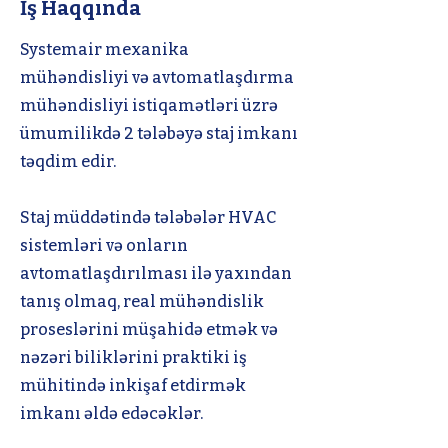
İş Haqqında
Systemair mexanika
mühəndisliyi və avtomatlaşdırma
mühəndisliyi istiqamətləri üzrə
ümumilikdə 2 tələbəyə staj imkanı
təqdim edir.
Staj müddətində tələbələr HVAC
sistemləri və onların
avtomatlaşdırılması ilə yaxından
tanış olmaq, real mühəndislik
proseslərini müşahidə etmək və
nəzəri biliklərini praktiki iş
mühitində inkişaf etdirmək
imkanı əldə edəcəklər.