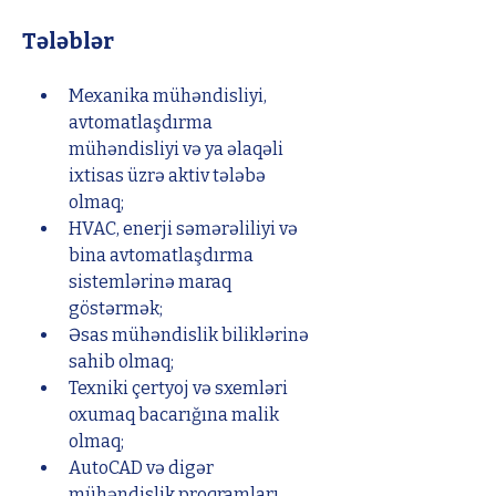
Tələblər
Mexanika mühəndisliyi, 
avtomatlaşdırma 
mühəndisliyi və ya əlaqəli 
ixtisas üzrə aktiv tələbə 
olmaq;
HVAC, enerji səmərəliliyi və 
bina avtomatlaşdırma 
sistemlərinə maraq 
göstərmək;
Əsas mühəndislik biliklərinə 
sahib olmaq;
Texniki çertyoj və sxemləri 
oxumaq bacarığına malik 
olmaq;
AutoCAD və digər 
mühəndislik proqramları 