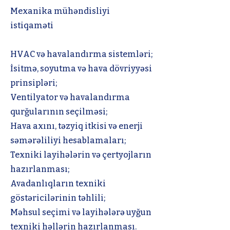
Mexanika mühəndisliyi
istiqaməti
HVAC və havalandırma sistemləri;
İsitmə, soyutma və hava dövriyyəsi
prinsipləri;
Ventilyator və havalandırma
qurğularının seçilməsi;
Hava axını, təzyiq itkisi və enerji
səmərəliliyi hesablamaları;
Texniki layihələrin və çertyojların
hazırlanması;
Avadanlıqların texniki
göstəricilərinin təhlili;
Məhsul seçimi və layihələrə uyğun
texniki həllərin hazırlanması.