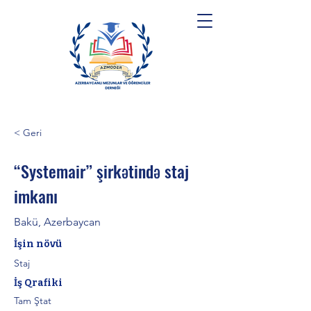
< Geri
“Systemair” şirkətində staj
imkanı
Bakü, Azerbaycan
İşin növü
Staj
İş Qrafiki
Tam Ştat