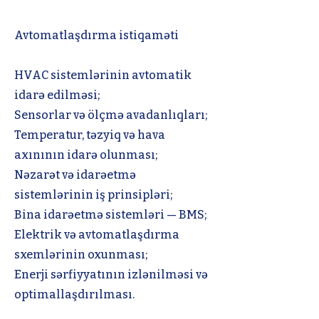
Avtomatlaşdırma istiqaməti
HVAC sistemlərinin avtomatik
idarə edilməsi;
Sensorlar və ölçmə avadanlıqları;
Temperatur, təzyiq və hava
axınının idarə olunması;
Nəzarət və idarəetmə
sistemlərinin iş prinsipləri;
Bina idarəetmə sistemləri — BMS;
Elektrik və avtomatlaşdırma
sxemlərinin oxunması;
Enerji sərfiyyatının izlənilməsi və
optimallaşdırılması.