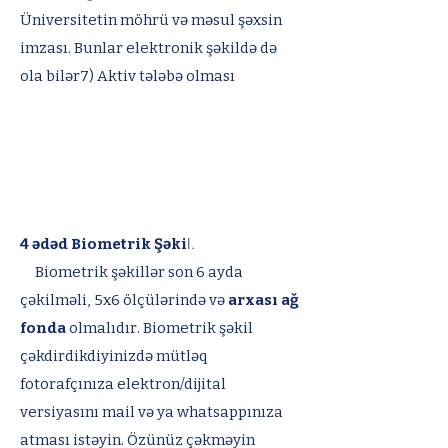
Üniversitetin möhrü və məsul şəxsin
imzası. Bunlar elektronik şəkildə də
ola bilər7) Aktiv tələbə olması
l.
4 ədəd Biometrik Şəki
Biometrik şəkillər son 6 ayda
çəkilməli, 5x6 ölçülərində
və
arxası ağ
fonda
olmalıdır. Biometrik şəkil
çəkdirdikdiyinizdə mütləq
fotorafçınıza elektron/dijital
versiyasını mail
və ya whatsappınıza
atması istəyin. Özünüz çəkməyin