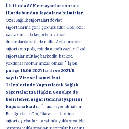
İlk ilində SGK etməyənlər sonrakı
illərdə bundan faydalana bilmirlər.
Özəl Sağılik sığortaları dövlət
sığortalarına görə çox ucuzdur. Bəlli özəl
xəstəxanlarda keçərlidir və acill
durumlarda istifadə edilir. Acil durumlar
sığortanın poliçesində ətraflı yazılır. Özəl
sığortalar mütləq barkodlu, barkod
yoxdursa möhür imzalı olmalı,
``İş bu
poliçe
16.06.2021
tarih ve 2021/8
sayılı Vize ve İkamet İzni
Taleplerinde Yaptırılacak Sağlık
Sigortalarına ilişkin Genelge'de
belirlenen asgari teminat yapısını
kapsamaktadır.``
ifadəsi yer almalıdır.
Bu sığortalar Göç İdarəsi sisteminə
sığorta şirkətləri tərəfində yüklənməlidir.
Sistemə yüklənməyən sığortalar başvuru