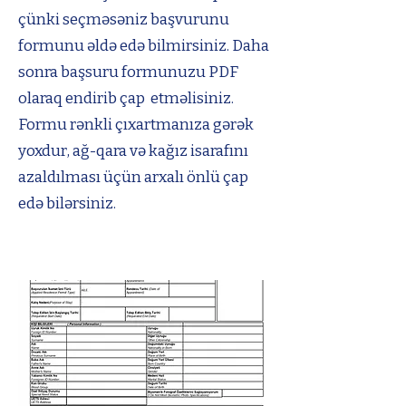
çünki seçməsəniz başvurunu
formunu əldə edə bilmirsiniz. Daha
sonra başsuru formunuzu PDF
olaraq endirib çap etməlisiniz.
Formu rənkli çıxartmanıza gərək
yoxdur, ağ-qara və kağız isarafını
azaldılması üçün arxalı önlü çap
edə bilərsiniz.