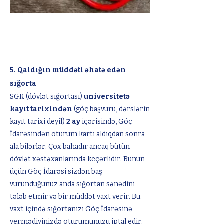
5. Qaldığın müddəti əhatə edən
sığorta
SGK (dövlət sığortası)
universitetə
kayıt tarixindən
(göç başvuru, dərslərin
kayıt tarixi deyil)
2 ay
içərisində, Göç
İdarəsindən oturum kartı aldıqdan sonra
ala bilərlər. Çox bahadır ancaq bütün
dövlət xəstəxanlarında keçərlidir. Bunun
üçün Göç İdarəsi sizdən baş
vurunduğunuz anda sığortan sənədini
tələb etmir və bir müddət vaxt verir. Bu
vaxt içində sığortanızı Göç İdarəsinə
vermədiyinizdə oturumunuzu iptal edir.