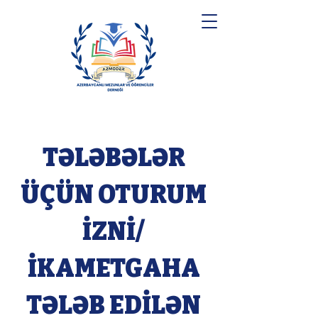
TƏLƏBƏLƏR
ÜÇÜN OTURUM
İZNİ/
İKAMETGAHA
TƏLƏB EDİLƏN