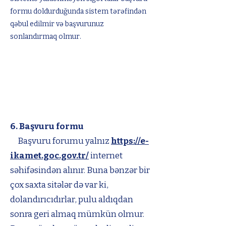
formu doldurduğunda sistem tərəfindən
qəbul edilmir və başvurunuz
sonlandırmaq olmur.
6. Başvuru formu​
Başvuru forumu yalnız
https://e-
ikamet.goc.gov.tr/
internet
səhifəsindən alınır. Buna bənzər bir
çox saxta sitələr də var ki,
dolandırıcıdırlar, pulu aldıqdan
sonra geri almaq mümkün olmur.