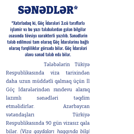
SƏNƏDLƏR*
*Xatırladaq ki, Göç İdarələri 3.cü tərəflərlə
işləmir və bu yazı tələbələrdən gələn bilgilər
əsasında tövsiyə xarakterli yazılıb. Sənədlərin
tələb edilməsi tam olaraq Göç İdarələrinə bağlı
olaraq fərqliliklər görsədə bilər. Göç İdarələri
əlavə sənəd tələb edə bilər.
Tələbələrin Tükiyə
Respublikasında viza tarixindən
daha uzun müddətli qalmaq üçün İl
Göç İdarələrindən randevu alaraq
lazımlı sənədləri təqdim
etməlidirlər. Azərbaycan
vətəndaşları Türkiyə
Respublikasında 90 gün vizasız qala
bilər.
(Viza qaydaları haqqında bilgi