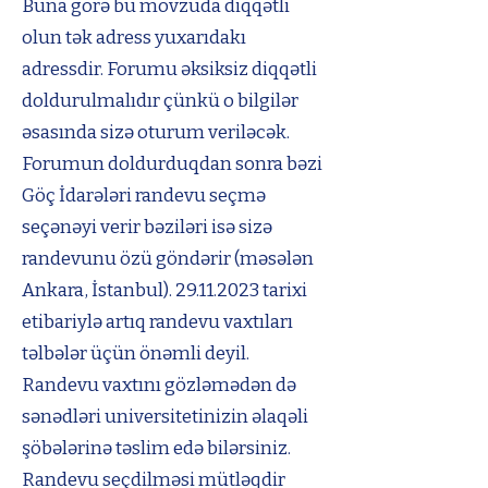
Buna görə bu mövzuda diqqətli
olun tək adress yuxarıdakı
adressdir. Forumu əksiksiz diqqətli
doldurulmalıdır çünkü o bilgilər
əsasında sizə oturum veriləcək.
Forumun doldurduqdan sonra bəzi
Göç İdarələri randevu seçmə
seçənəyi verir bəziləri isə sizə
randevunu özü göndərir (məsələn
Ankara, İstanbul).
29.11.2023
tarixi
etibariylə artıq randevu vaxtıları
təlbələr üçün önəmli deyil.
Randevu vaxtını gözləmədən də
sənədləri universitetinizin əlaqəli
şöbələrinə təslim edə bilərsiniz.
Randevu seçdilməsi mütləqdir