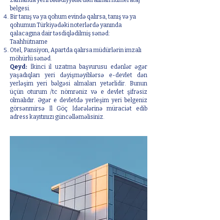
zamanda yerli bələdiyyələrdən alınan numerataj
belgesi.
Bir tanış və ya qohum evində qalırsa, tanış və ya
qohumun Türkiyədəki noterlərdə yanında
qalacagına dair təsdiqlədilmiş sənəd:
Taahhütname
Otel, Pansiyon, Apartda qalırsa müdürlərin imzalı
möhürlü sənəd.
Qeyd:
İkinci il uzatma başvurusu edənlər əgər
yaşadıqları yeri dəyişməyiblərsə e-devlet dən
yerləşim yeri bəlgəsi almaları yetərlidir. Bunun
üçün oturum /tc nömrəniz və e devlet şifrəsiz
olmalıdır. Əgər e devletdə yerleşim yeri belgeniz
görsənmirsə İl Göç İdərələrinə müraciət edib
adress kayıtınızı güncəlləməlisiniz.