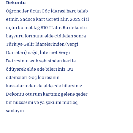
Dekontu
Öğrencilər üçün Göç İdarəsi harç tələb
etmir. Sadəcə kart ücreti alır. 2025.ci il
üçün bu məbləğ 810 TL dir. Bu dekontu
başvuru formunu əldə etdikdən sonra
Türkiyə Gelir İdarələrindən (Vergi
Dairələri) nəğd, İnternet Vergi
Dairesinin web səhisindən kartla
ödüyərək əldə edə bilərsiniz. Bu
ödəmələri Göç İdarəsinin
kassalarından da əldə edə bilərsiniz.
Dekontu oturum kartınız gələnə qədər
bir nüxsəsini və ya şəkilini mütləq
saxlayın