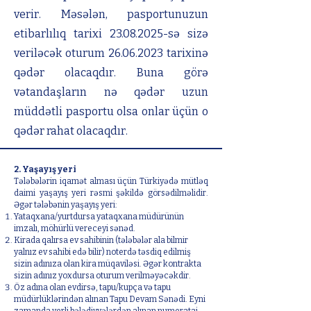
verir. Məsələn, pasportunuzun
etibarlılıq tarixi
23.08.2025
-sə sizə
veriləcək oturum
26.06.2023
tarixinə
qədər olacaqdır. Buna görə
vətandaşların nə qədər uzun
müddətli pasportu olsa onlar üçün o
qədər rahat olacaqdır.
2. Yaşayış yeri
Tələbələrin iqamət alması üçün Türkiyədə mütləq
daimi yaşayış yeri rəsmi şəkildə görsədilməlidir.
Əgər tələbənin yaşayış yeri:
Yataqxana/yurtdursa yataqxana müdürünün
imzalı, möhürlü vereceyi sənəd.
Kirada qalırsa ev sahibinin (tələbələr ala bilmir
yalnız ev sahibi edə bilir) noterdə təsdiq edilmiş
sizin adınıza olan kira müqaviləsi. Əgər kontrakta
sizin adınız yoxdursa oturum verilməyəcəkdir.
Öz adına olan evdirsə, tapu/kupça və tapu
müdürlüklərindən alınan Tapu Devam Sənədi. Eyni