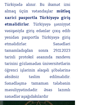
Türkiyədə alınır
. Bu ikamət izni
almaq üçün vətəndaşlar
mütləq
xarici pasportla Türkiyəyə giriş
etməlidirlər
. Türkiyəyə şəxsiyyət
vəsiqəsiylə giriş edənlər çıxış edib
yenidən pasportla Türkiyəyə giriş
etməlidirlər. Sənədləri
tamamladıqdan sonra
29.11.2023
tarixli protokol əsasında randevu
tarixini gözləmədən üniversitetlərin
öğrenci işlərinin əlaqəli şöbələrinə
əksiksiz təslim edilməlidir.
Sənədləşmə tamamən tələbənin
məsuliyyətindədir. Əsas lazımlı
sənədlər aşağıdakılardır