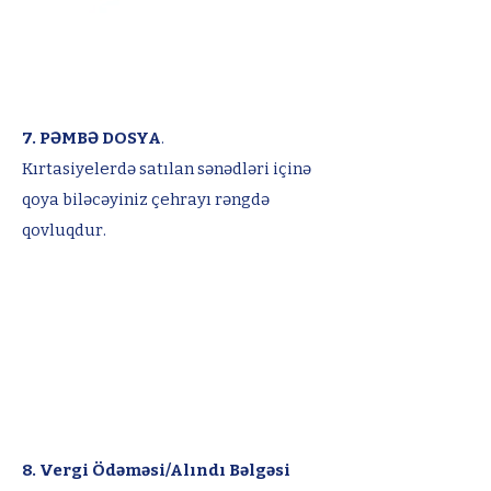
7. PƏMBƏ DOSYA
.
Kırtasiyelerdə satılan sənədləri içinə
qoya biləcəyiniz çehrayı rəngdə
qovluqdur.
8. Vergi Ödəməsi/Alındı Bəlgəsi