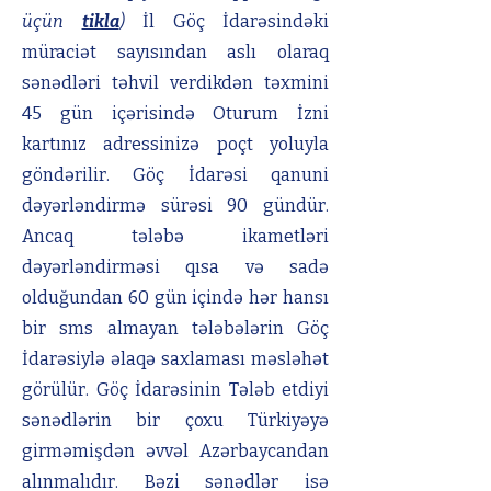
üçün
tikla
)
İl Göç İdarəsindəki
müraciət sayısından aslı olaraq
sənədləri təhvil verdikdən təxmini
45
gün içərisində Oturum İzni
kartınız adressinizə poçt yoluyla
göndərilir. Göç İdarəsi qanuni
dəyərləndirmə sürəsi 90 gündür.
Ancaq tələbə ikametləri
dəyərləndirməsi qısa və sadə
olduğundan 60 gün içində hər hansı
bir sms almayan tələbələrin Göç
İdarəsiylə əlaqə saxlaması məsləhət
görülür. Göç İdarəsinin Tələb etdiyi
sənədlərin bir çoxu Türkiyəyə
girməmişdən əvvəl Azərbaycandan
alınmalıdır.
B
əzi sənədlər
isə