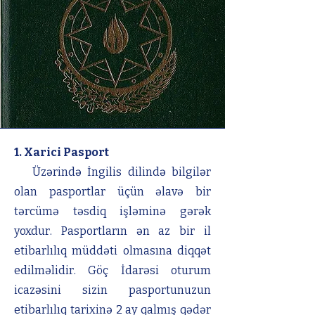
1. Xarici Pasport
Üzərində İngilis dilində bilgilər
olan pasportlar üçün əlavə bir
tərcümə təsdiq işləminə gərək
yoxdur. Pasportların ən az bir il
etibarlılıq müddəti olmasına diqqət
edilməlidir. Göç İdarəsi oturum
icazəsini sizin pasportunuzun
etibarlılıq tarixinə 2 ay qalmış qədər