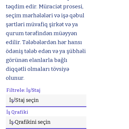
təqdim edir. Müraciət prosesi,
seçim mərhələləri və işə qəbul
şərtləri müvafiq şirkət və ya
qurum tərəfindən müəyyən
edilir. Tələbələrdən hər hansı
ödəniş tələb edən və ya şübhəli
görünən elanlarla bağlı
diqqətli olmaları tövsiyə
olunur.
Filtrele: İş/Staj
İş Qrafiki