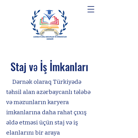
Staj və İş İmkanları
Dərnək olaraq Türkiyədə
təhsil alan azərbaycanlı tələbə
və məzunların karyera
imkanlarına daha rahat çıxış
əldə etməsi üçün staj və iş
elanlarını bir araya