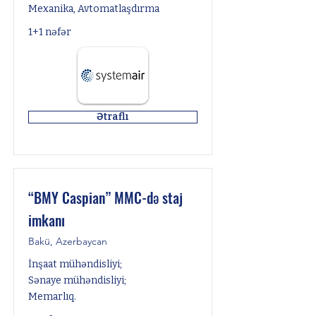
Mexanika, Avtomatlaşdırma
1+1 nəfər
Ətraflı
“BMY Caspian” MMC-də staj
imkanı
Bakü, Azerbaycan
İnşaat mühəndisliyi;
Sənaye mühəndisliyi;
Memarlıq.