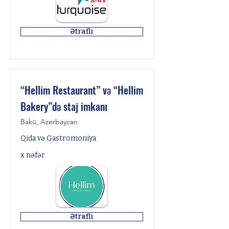
Ətraflı
“Hellim Restaurant” və “Hellim
Bakery”də staj imkanı
Bakü, Azerbaycan
Qida və Gastromoniya
x nəfər
Ətraflı