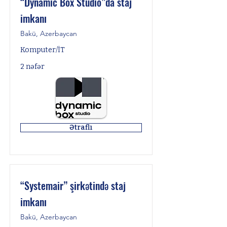
“Dynamic Box Studio”da staj
imkanı
Bakü, Azerbaycan
Komputer/İT
2 nəfər
Ətraflı
“Systemair” şirkətində staj
imkanı
Bakü, Azerbaycan