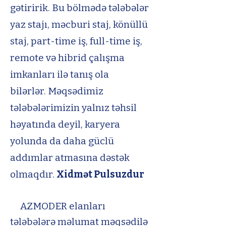
gətiririk.
Bu bölmədə tələbələr
yaz stajı, məcburi staj, könüllü
staj, part-time iş, full-time iş,
remote və hibrid çalışma
imkanları ilə tanış ola
bilərlər.
Məqsədimiz
tələbələrimizin yalnız təhsil
həyatında deyil, karyera
yolunda da daha güclü
addımlar atmasına dəstək
olmaqdır.
Xidmət Pulsuzdur
AZMODER elanları
tələbələrə məlumat məqsədilə