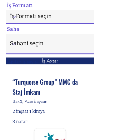
İş Formatı
Sahə
İş Axtar
Tapılan İş sayısı
9
“Turquoise Group” MMC da
Staj İmkanı
Bakü, Azerbaycan
2 inşaat 1 kimya
3 nəfər