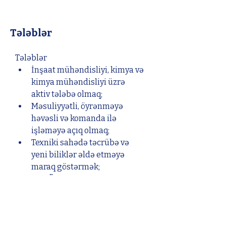
Tələblər
Tələblər
İnşaat mühəndisliyi, kimya və 
kimya mühəndisliyi üzrə 
aktiv tələbə olmaq;
Məsuliyyətli, öyrənməyə 
həvəsli və komanda ilə 
işləməyə açıq olmaq;
Texniki sahədə təcrübə və 
yeni biliklər əldə etməyə 
maraq göstərmək;
ODTÜ tələbələrinə seçim 
zamanı üstünlük veriləcək.