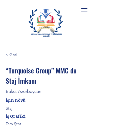
< Geri
“Turquoise Group” MMC da
Staj İmkanı
Bakü, Azerbaycan
İşin növü
Staj
İş Qrafiki
Tam Ştat