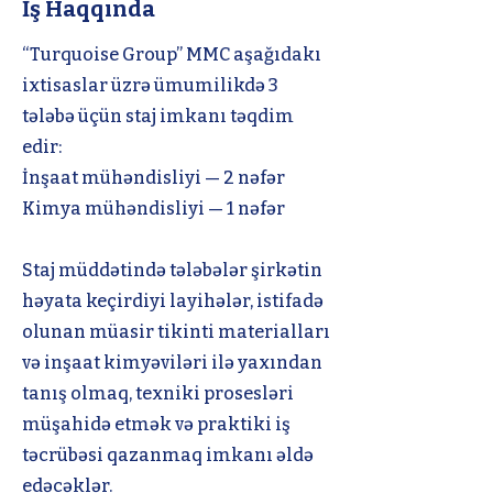
İş Haqqında
“Turquoise Group” MMC aşağıdakı
ixtisaslar üzrə ümumilikdə 3
tələbə üçün staj imkanı təqdim
edir:
İnşaat mühəndisliyi — 2 nəfər
Kimya mühəndisliyi — 1 nəfər
Staj müddətində tələbələr şirkətin
həyata keçirdiyi layihələr, istifadə
olunan müasir tikinti materialları
və inşaat kimyəviləri ilə yaxından
tanış olmaq, texniki prosesləri
müşahidə etmək və praktiki iş
təcrübəsi qazanmaq imkanı əldə
edəcəklər.