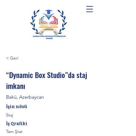
< Geri
“Dynamic Box Studio”da staj
imkanı
Bakü, Azerbaycan
İşin növü
Staj
İş Qrafiki
Tam Ştat