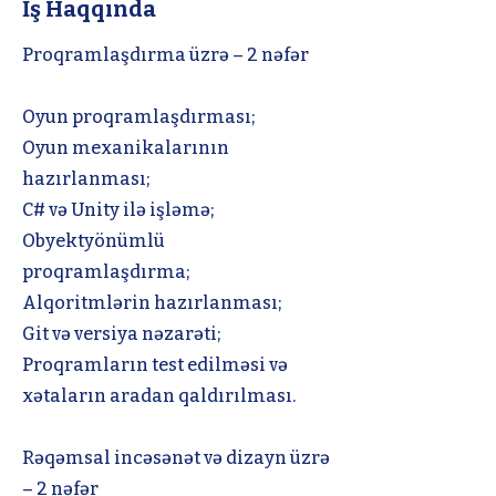
İş Haqqında
Proqramlaşdırma üzrə – 2 nəfər
Oyun proqramlaşdırması;
Oyun mexanikalarının
hazırlanması;
C# və Unity ilə işləmə;
Obyektyönümlü
proqramlaşdırma;
Alqoritmlərin hazırlanması;
Git və versiya nəzarəti;
Proqramların test edilməsi və
xətaların aradan qaldırılması.
Rəqəmsal incəsənət və dizayn üzrə
– 2 nəfər