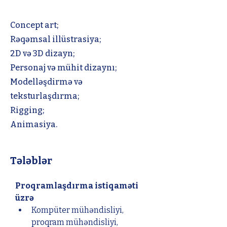
Concept art;
Rəqəmsal illüstrasiya;
2D və 3D dizayn;
Personaj və mühit dizaynı;
Modelləşdirmə və
teksturlaşdırma;
Rigging;
Animasiya.
Tələblər
Proqramlaşdırma istiqaməti 
üzrə
Kompüter mühəndisliyi, 
proqram mühəndisliyi, 