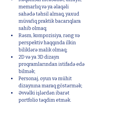
memarlıq və ya əlaqəli 
sahədə təhsil almaq, yaxud 
müvafiq praktik bacarıqlara 
sahib olmaq;
Rəsm, kompozisiya, rəng və 
perspektiv haqqında ilkin 
biliklərə malik olmaq;
2D və ya 3D dizayn 
proqramlarından istifadə edə 
bilmək;
Personaj, oyun və mühit 
dizaynına maraq göstərmək;
Əvvəlki işlərdən ibarət 
portfolio təqdim etmək.
Ümumi tələblər
Məsuliyyətli, intizamlı və 
öyrənməyə həvəsli olmaq;
Komanda ilə işləməyi 