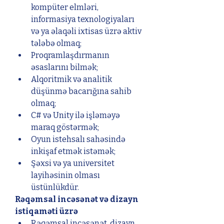
kompüter elmləri, 
informasiya texnologiyaları 
və ya əlaqəli ixtisas üzrə aktiv 
tələbə olmaq;
Proqramlaşdırmanın 
əsaslarını bilmək;
Alqoritmik və analitik 
düşünmə bacarığına sahib 
olmaq;
C# və Unity ilə işləməyə 
maraq göstərmək;
Oyun istehsalı sahəsində 
inkişaf etmək istəmək;
Şəxsi və ya universitet 
layihəsinin olması 
üstünlükdür.
Rəqəmsal incəsənət və dizayn 
istiqaməti üzrə
Rəqəmsal incəsənət, dizayn, 