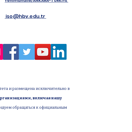
Yenimahalle/ANKARA-TÜRKİYE
iso@hbv.edu.tr
тета и размещена исключительно в
организациями, включая нашу
ендуем обращаться к официальным