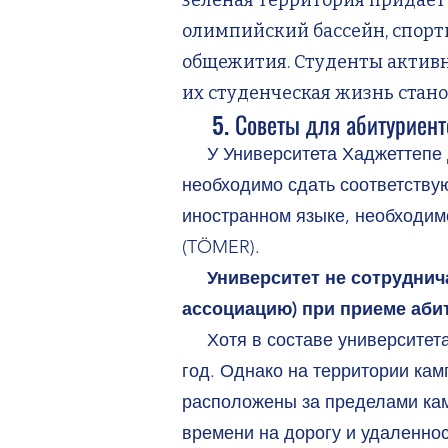
зелёная территория придаёт 
олимпийский бассейн, спорт
общежития. Студенты активн
их студенческая жизнь стан
5. Советы для абитуриент
У Университета Хаджеттепе дв
необходимо сдать соответству
иностранном языке, необходимо
(TÖMER).
Университет не сотруднич
ассоциацию) при приеме аби
Хотя в составе университета 
год. Однако на территории кам
расположены за пределами камп
времени на дорогу и удаленнос