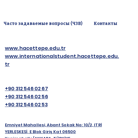
Часто задаваемые вопросы (ЧЗВ)
Контакты
www.hacettepe.edu.tr
www.internationalstudent.hacettepe.edu.
tr
+90 312 546 02 67
+90 312 546 02 56
+90 312 546 02 53
Emniyet Mahallesi, Abant Sokak No: 10/2, ITRİ
YERLEŞKESİ, E Blok Giriş Kat 06500