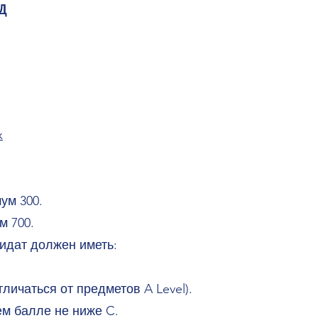
д
x
ум 300.
м 700.
идат должен иметь:
тличаться от предметов A Level).
м балле не ниже C.