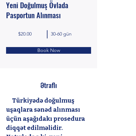
Yeni Doğulmuş Övlada
Pasportun Alınması
$20.00
30-60 gün
Book Now
Ətraflı
     Türkiyədə doğulmuş 
uşaqlara sənəd alınması 
üçün aşağıdakı prosedura 
diqqət edilməlidir. 