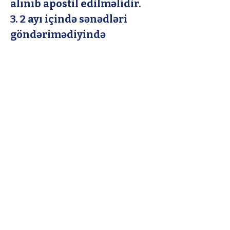
alınıb apostil edilməlidir. 
3. 2 ayı içində sənədləri 
göndərimədiyində 
Azərbaycandakı qurum 
uşağın yaşadığına dair 
sağlamlıq kağızı tələb edə 
bilirlər. 
4. Mobil notariat, 
konsulluqda və Türkiyədə 
notariusda (notarıusdan 
alşnırsa sənəd apostil 
olunmalıdır)  
Azərbaycanda birinə 
etibarnamə verilməlidir. 
5. Uşağın fin nömrəsi 