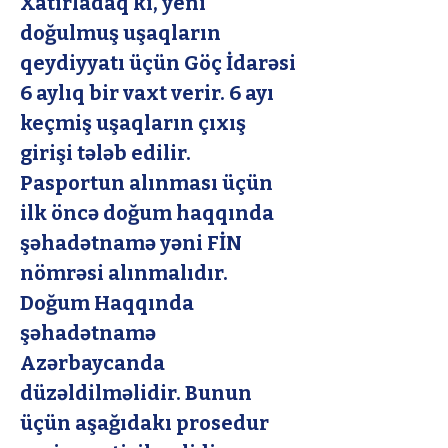
Xatırladaq ki, yeni 
doğulmuş uşaqların 
qeydiyyatı üçün Göç İdarəsi 
6 aylıq bir vaxt verir. 6 ayı 
keçmiş uşaqların çıxış 
girişi tələb edilir. 
Pasportun alınması üçün 
ilk öncə doğum haqqında 
şəhadətnamə yəni FİN 
nömrəsi alınmalıdır. 
Doğum Haqqında 
şəhadətnamə 
Azərbaycanda 
düzəldilməlidir. Bunun 
üçün aşağıdakı prosedur 